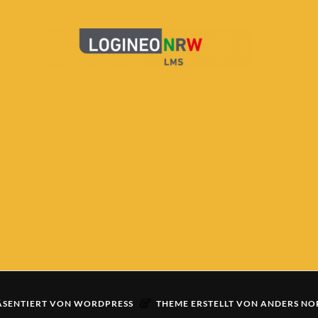
&
ÄSENTIERT VON
WORDPRESS
THEME ERSTELLT VON
ANDERS NO