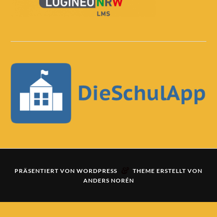
&
PRÄSENTIERT VON
WORDPRESS
THEME ERSTELLT VON
ANDERS NORÉN