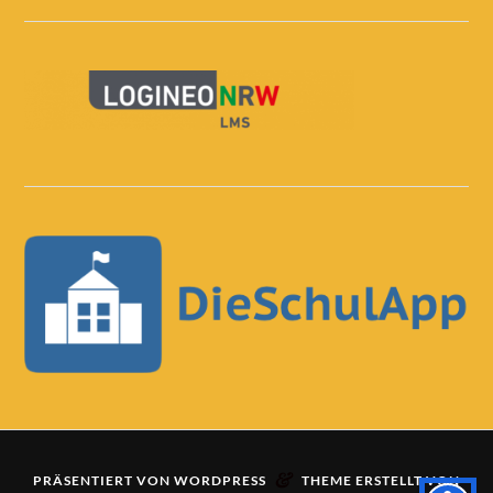
&
PRÄSENTIERT VON
WORDPRESS
THEME ERSTELLT VON