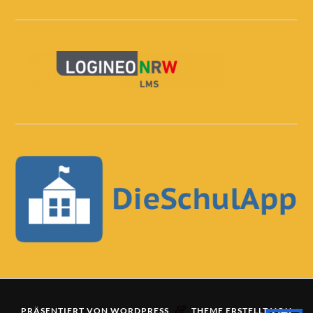
&
PRÄSENTIERT VON
WORDPRESS
THEME ERSTELLT VON